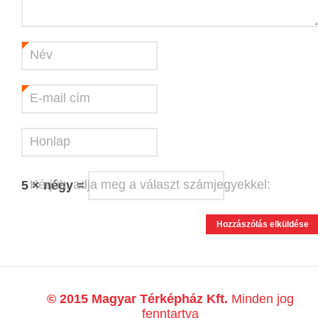
Név
*
E-mail cím
*
Honlap
Kérjük, adja meg a választ számjegyekkel:
5 × négy =
© 2015 Magyar Térképház Kft.
Minden jog
fenntartva