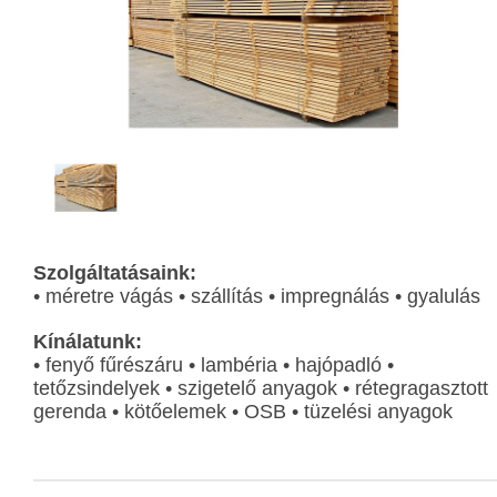
Szolgáltatásaink:
• méretre vágás • szállítás • impregnálás • gyalulás
Kínálatunk:
• fenyő fűrészáru • lambéria • hajópadló •
tetőzsindelyek • szigetelő anyagok • rétegragasztott
gerenda • kötőelemek • OSB • tüzelési anyagok