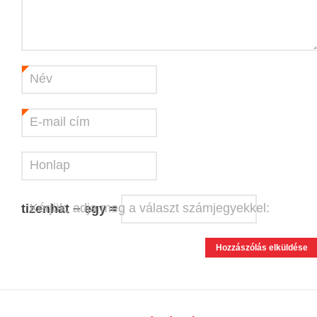
Név
*
E-mail cím
*
Honlap
Kérjük, adja meg a választ számjegyekkel:
tizenhat − egy =