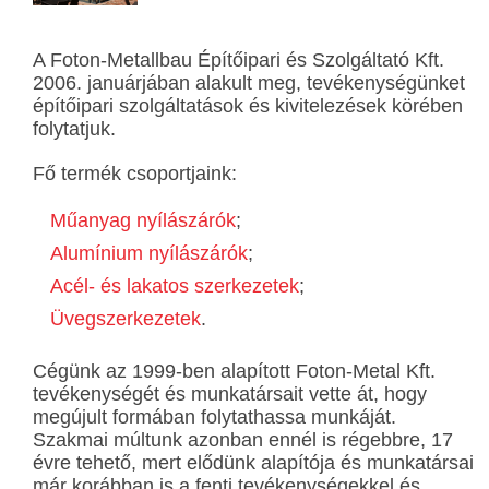
A Foton-Metallbau Építőipari és Szolgáltató Kft.
2006. januárjában alakult meg, tevékenységünket
építőipari szolgáltatások és kivitelezések körében
folytatjuk.
Fő termék csoportjaink:
Műanyag nyílászárók
;
Alumínium nyílászárók
;
Acél- és lakatos szerkezetek
;
Üvegszerkezetek
.
Cégünk az 1999-ben alapított Foton-Metal Kft.
tevékenységét és munkatársait vette át, hogy
megújult formában folytathassa munkáját.
Szakmai múltunk azonban ennél is régebbre, 17
évre tehető, mert elődünk alapítója és munkatársai
már korábban is a fenti tevékenységekkel és